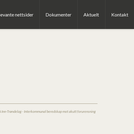
evante nettsider
Dokumenter
Aktuelt
Kontakt
A Inn-Trøndelag - Interkommunal beredskap mot akutt forurensning