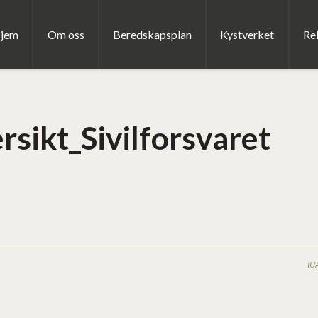
jem
Om oss
Beredskapsplan
Kystverket
Rel
rsikt_Sivilforsvaret
IU